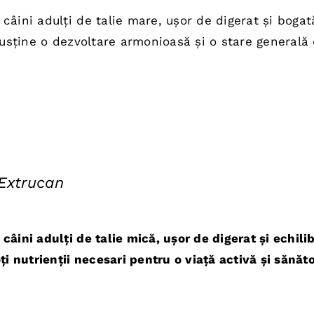
nt
câini adulți de talie mare, ușor de digerat și bogat
:
 Susține o dezvoltare armonioasă și o stare generală
0 lei.
 Extrucan
ul
nt
âini adulți de talie mică, ușor de digerat și echili
:
ți nutrienții necesari pentru o viață activă și sănăt
0 lei.