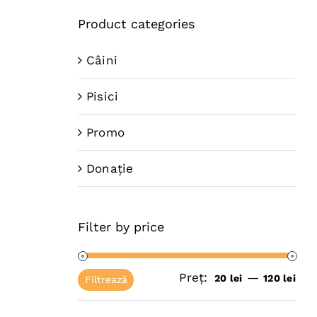
Product categories
Câini
Pisici
Promo
Donație
Filter by price
Preț:
—
Pre
Pre
20 lei
120 lei
Filtrează
mi
ma