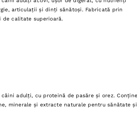
âini adulți activi, ușor de digerat, cu nutrienți
te:
ie, articulații și dinți sănătoși. Fabricată prin
,00 lei.
i de calitate superioară.
ul
ent
câini adulți, cu proteină de pasăre și orez. Conțin
e:
e, minerale și extracte naturale pentru sănătate și
0 lei.