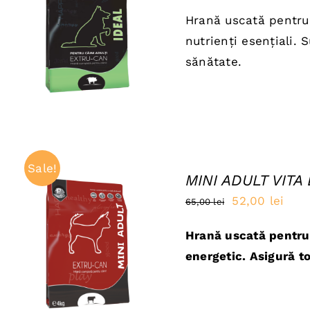
inițial
cure
Hrană uscată pentru 
a
este
ADAUGĂ ÎN COȘ
/
nutrienți esențiali.
QUICK VIEW
fost:
68,0
sănătate.
85,00 lei.
Sale!
MINI ADULT VITA
Prețul
Preț
52,00
lei
65,00
lei
inițial
cure
Hrană uscată pentru c
a
este
ADAUGĂ ÎN COȘ
/
energetic. Asigură to
QUICK VIEW
fost:
52,0
65,00 lei.