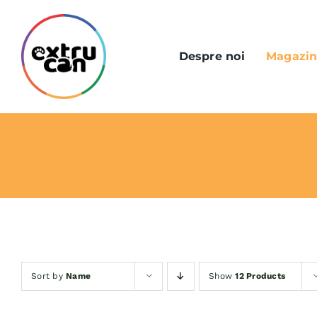
Skip
to
content
Despre noi
Magazi
Sort by
Name
Show
12 Products