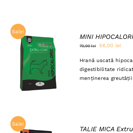
Sale!
MINI HIPOCALORI
Prețul
Preț
56,00
lei
70,00
lei
inițial
cure
Hrană uscată hipocal
a
este
ADAUGĂ ÎN COȘ
/
digestibilitate ridic
QUICK VIEW
fost:
56,0
menținerea greutății 
70,00 lei.
Sale!
TALIE MICA Extru