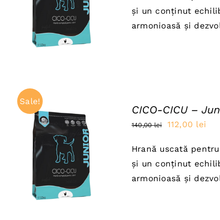
a
est
și un conținut echili
QUICK VIEW
fost:
112
armonioasă și dezvol
140,00 lei.
Sale!
CICO-CICU – Jun
Prețul
Pre
112,00
lei
140,00
lei
inițial
cur
Hrană uscată pentru 
a
est
ADAUGĂ ÎN COȘ
/
și un conținut echili
QUICK VIEW
fost:
112
armonioasă și dezvol
140,00 lei.