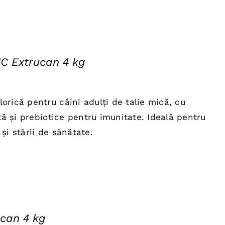
C Extrucan 4 kg
ul
nt
orică pentru câini adulți de talie mică, cu
:
ată și prebiotice pentru imunitate. Ideală pentru
0 lei.
și stării de sănătate.
can 4 kg