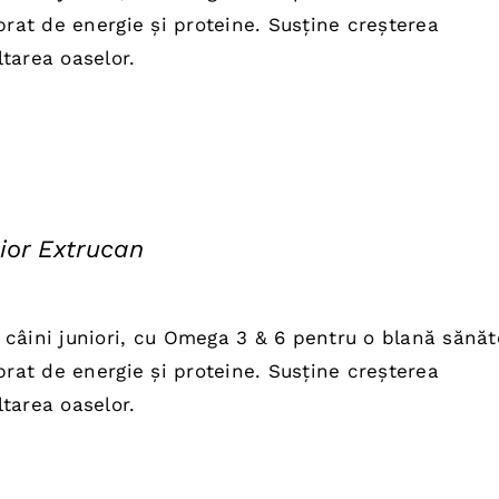
e:
brat de energie și proteine. Susține creșterea
,00 lei.
tarea oaselor.
ior Extrucan
țul
ent
câini juniori, cu Omega 3 & 6 pentru o blană sănă
e:
brat de energie și proteine. Susține creșterea
,00 lei.
tarea oaselor.