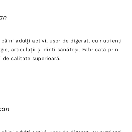
can
ețul
rent
âini adulți activi, ușor de digerat, cu nutrienți
te:
ie, articulații și dinți sănătoși. Fabricată prin
0,00 lei.
i de calitate superioară.
can
țul
rent