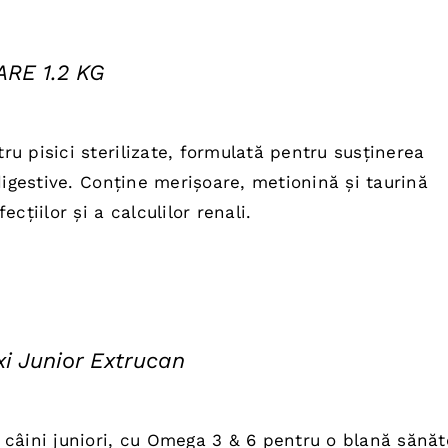
RE 1.2 KG
ul
nt
u pisici sterilizate, formulată pentru susținerea
:
digestive. Conține merișoare, metionină și taurină
0 lei.
cțiilor și a calculilor renali.
i Junior Extrucan
țul
ent
câini juniori, cu Omega 3 & 6 pentru o blană sănă