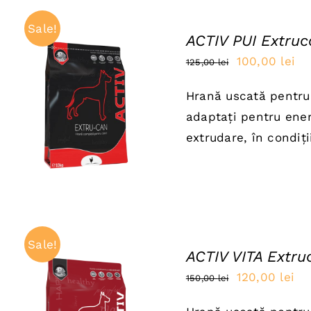
Sale!
ACTIV PUI Extru
Prețul
Pr
100,00
lei
125,00
lei
inițial
cu
Hrană uscată pentru c
a
es
ADAUGĂ ÎN COȘ
/
adaptați pentru energ
QUICK VIEW
fost:
10
extrudare, în condiți
125,00 lei.
Sale!
ACTIV VITA Extru
Prețul
Pre
120,00
lei
150,00
lei
inițial
cu