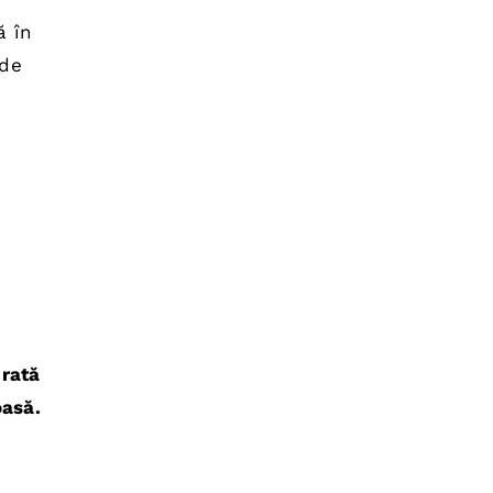
ă în
 de
brată
oasă.