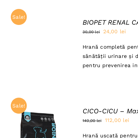
ADAUGĂ
ÎN
Sale!
BIOPET RENAL CA
COȘ
/
Prețul
Preț
24,00
lei
30,00
lei
QUICK
inițial
cure
VIEW
Hrană completă pentr
a
este
sănătății urinare și 
fost:
24,0
pentru prevenirea infe
30,00 lei.
Sale!
CICO-CICU – Max
Prețul
Pre
112,00
lei
140,00
lei
inițial
cur
Hrană uscată pentru 
ADAUGĂ ÎN COȘ
/