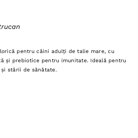
trucan
țul
ent
orică pentru câini adulți de talie mare, cu
e:
ată și prebiotice pentru imunitate. Ideală pentru
,00 lei.
și stării de sănătate.
ul