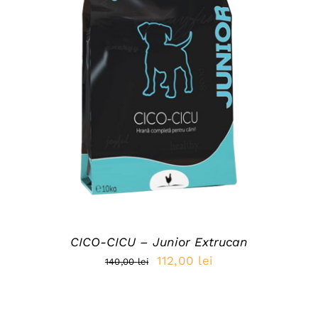
ADAUGĂ ÎN COȘ
/
DETAILS
CICO-CICU – Junior Extrucan
Prețul
Prețul
112,00
lei
140,00
lei
inițial
curent
a
este: