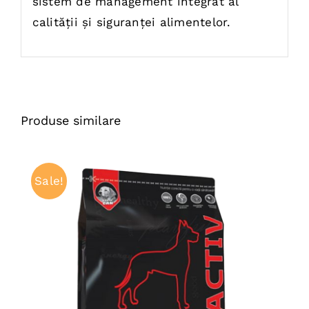
sistem de management integrat al
calității și siguranței alimentelor.
Produse similare
Sale!
ADAUGĂ ÎN COȘ
/
DETAILS