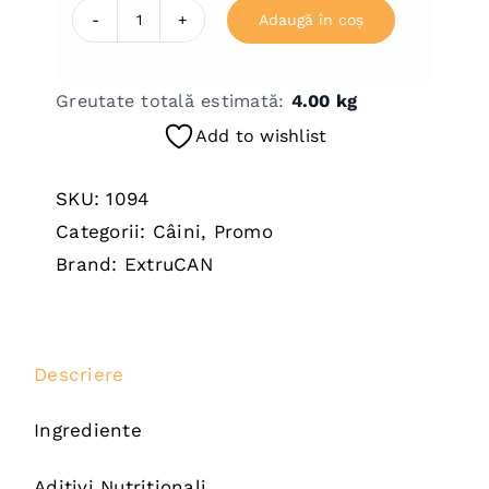
Adaugă în coș
Cantitate
MINI
HIPOCALORIC
Greutate totală estimată:
4.00
kg
Extrucan
Add to wishlist
4
kg
SKU:
1094
Categorii:
Câini
,
Promo
Brand:
ExtruCAN
Descriere
Ingrediente
Aditivi Nutritionali