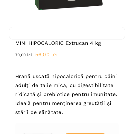
MINI HIPOCALORIC Extrucan 4 kg
Prețul
Prețul
56,00
lei
70,00
lei
inițial
curent
a
este:
Hrană uscată hipocalorică pentru câini
fost:
56,00 lei.
adulți de talie mică, cu digestibilitate
70,00 lei.
ridicată și prebiotice pentru imunitate.
Ideală pentru menținerea greutății și
stării de sănătate.