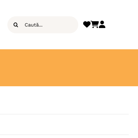
Search
for: