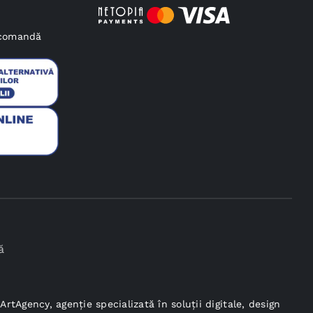
e comandă
ă
ArtAgency
, agenție specializată în soluții digitale, design