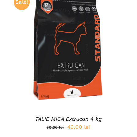
Sale!
85,00 lei.
ADAUGĂ ÎN COȘ
/
DETAILS
TALIE MICA Extrucan 4 kg
Prețul
Prețul
40,00
lei
50,00
lei
inițial
curent