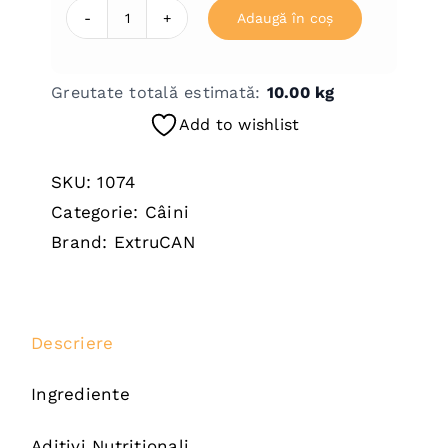
Adaugă în coș
Cantitate
CICO-
CICU
Greutate totală estimată:
10.00
kg
–
Add to wishlist
Junior
Extrucan
SKU:
1074
Categorie:
Câini
Brand:
ExtruCAN
Descriere
Ingrediente
Aditivi Nutritionali