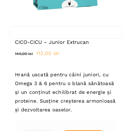
CICO-CICU – Junior Extrucan
Prețul
Prețul
112,00
lei
140,00
lei
inițial
curent
a
este:
Hrană uscată pentru câini juniori, cu
fost:
112,00 lei.
Omega 3 & 6 pentru o blană sănătoasă
140,00 lei.
și un conținut echilibrat de energie și
proteine. Susține creșterea armonioasă
și dezvoltarea oaselor.