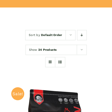
Donează
Sort by
Default Order
Show
24 Products
Sale!