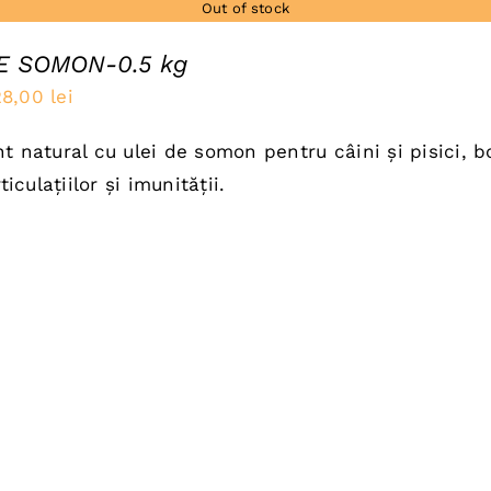
Out of stock
E SOMON-0.5 kg
rețul
Prețul
28,00
lei
nițial
curent
t natural cu ulei de somon pentru câini și pisici, b
a
este:
rticulațiilor și imunității.
ost:
28,00 lei.
5,00 lei.