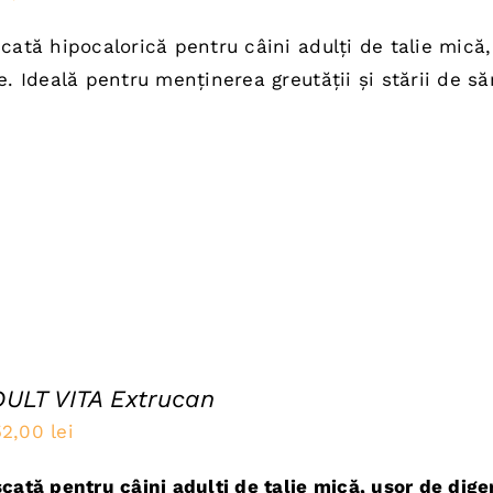
nițial
curent
cată hipocalorică pentru câini adulți de talie mică, 
este:
e. Ideală pentru menținerea greutății și stării de să
ost:
56,00 lei.
0,00 lei.
DULT VITA Extrucan
rețul
Prețul
52,00
lei
nițial
curent
ată pentru câini adulți de talie mică, ușor de digera