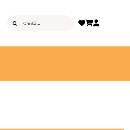
Search
for: