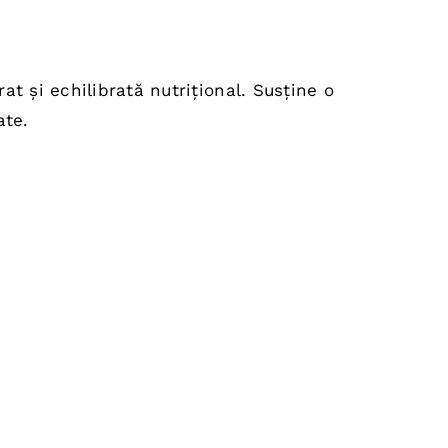
at și echilibrată nutrițional. Susține o
ate.