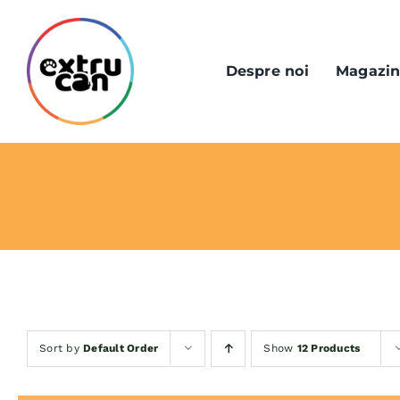
Skip
to
content
Despre noi
Magazi
Sort by
Default Order
Show
12 Products