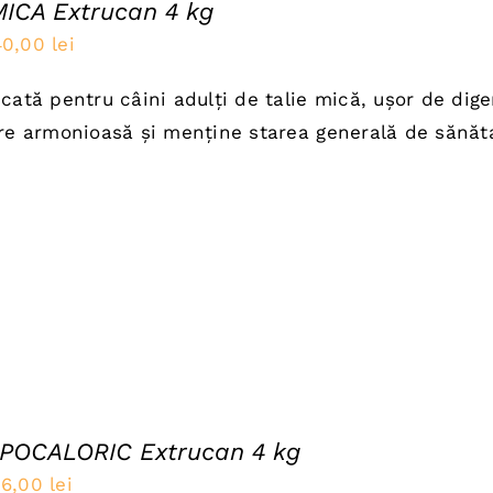
MICA Extrucan 4 kg
rețul
Prețul
40,00
lei
nițial
curent
cată pentru câini adulți de talie mică, ușor de diger
a
este:
re armonioasă și menține starea generală de sănăt
ost:
40,00 lei.
0,00 lei.
IPOCALORIC Extrucan 4 kg
rețul
Prețul
56,00
lei