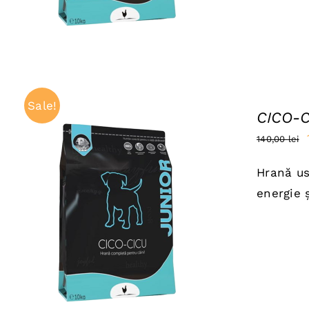
Sale!
CICO-C
140,00
lei
Hrană us
energie 
ADAUGĂ ÎN COȘ
/
QUICK VIEW