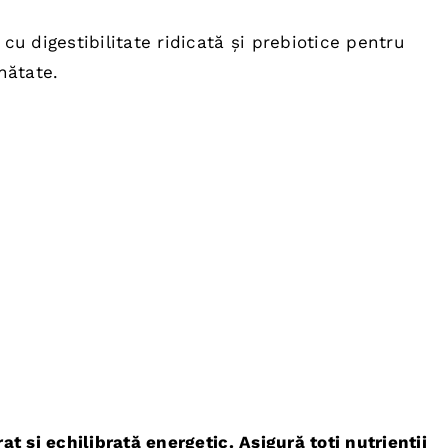
cu digestibilitate ridicată și prebiotice pentru
nătate.
t și echilibrată energetic. Asigură toți nutrienții