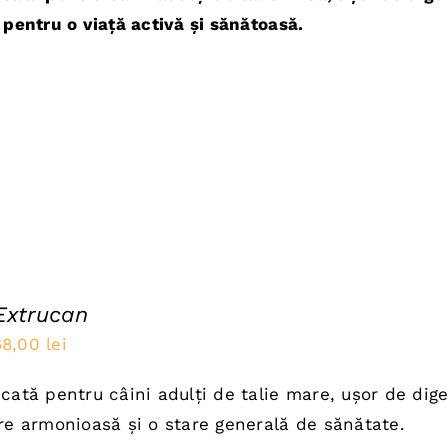
a
este:
 pentru o viață activă și sănătoasă.
ost:
52,00 lei.
5,00 lei.
Extrucan
rețul
Prețul
68,00
lei
nițial
curent
cată pentru câini adulți de talie mare, ușor de diger
a
este:
re armonioasă și o stare generală de sănătate.
ost:
68,00 lei.