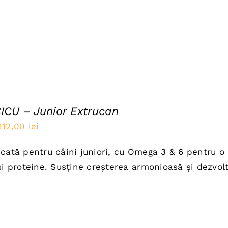
ICU – Junior Extrucan
Prețul
Prețul
112,00
lei
inițial
curent
cată pentru câini juniori, cu Omega 3 & 6 pentru o 
a
este:
și proteine. Susține creșterea armonioasă și dezvolt
fost:
112,00 lei.
140,00 lei.