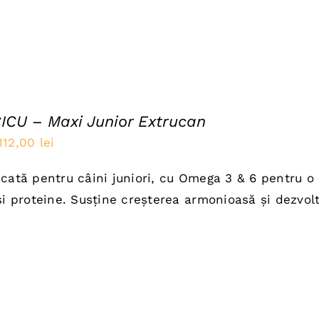
ICU – Maxi Junior Extrucan
Prețul
Prețul
112,00
lei
inițial
curent
cată pentru câini juniori, cu Omega 3 & 6 pentru o 
a
este:
și proteine. Susține creșterea armonioasă și dezvolt
fost:
112,00 lei.
140,00 lei.