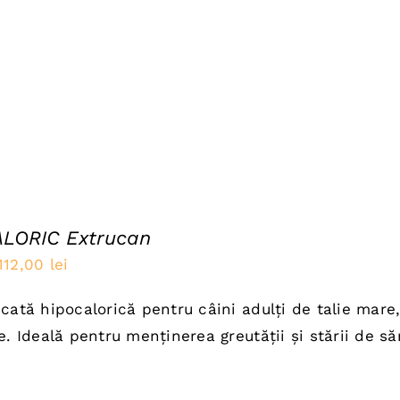
5,00 lei.
LORIC Extrucan
Prețul
Prețul
112,00
lei
inițial
curent
cată hipocalorică pentru câini adulți de talie mare, 
a
este:
e. Ideală pentru menținerea greutății și stării de să
fost:
112,00 lei.
140,00 lei.