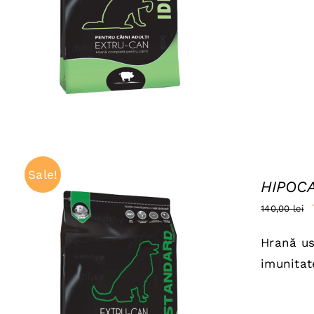
ADAUGĂ ÎN COȘ
/
QUICK VIEW
8
Sale!
HIPOCA
140,00
lei
Hrană us
imunitat
ADAUGĂ ÎN COȘ
/
QUICK VIEW