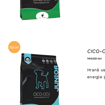
Sale!
CICO-C
140,00
lei
Hrană us
energie 
ADAUGĂ ÎN COȘ
/
QUICK VIEW