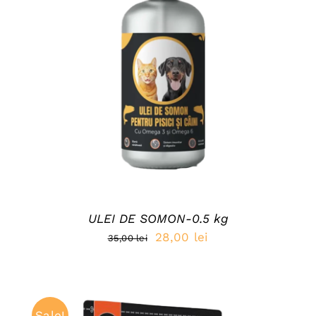
DETAILS
ULEI DE SOMON-0.5 kg
Prețul
Prețul
28,00
lei
35,00
lei
inițial
curent
a
este:
fost:
28,00 lei.
Sale!