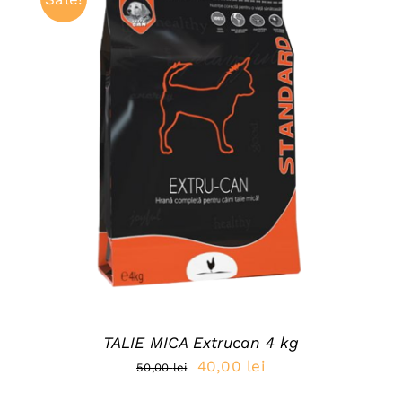
35,00 lei.
ADAUGĂ ÎN COȘ
/
DETAILS
TALIE MICA Extrucan 4 kg
Prețul
Prețul
40,00
lei
50,00
lei
inițial
curent