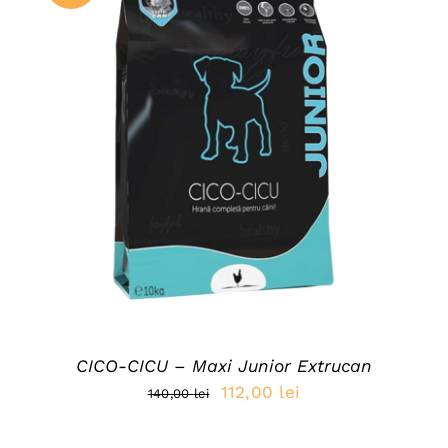
ADAUGĂ ÎN COȘ
/
DETAILS
CICO-CICU – Maxi Junior Extrucan
Prețul
Prețul
112,00
lei
140,00
lei
inițial
curent