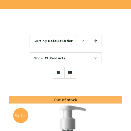
Donează
Sort by
Default Order
Show
12 Products
Out of stock
Sale!