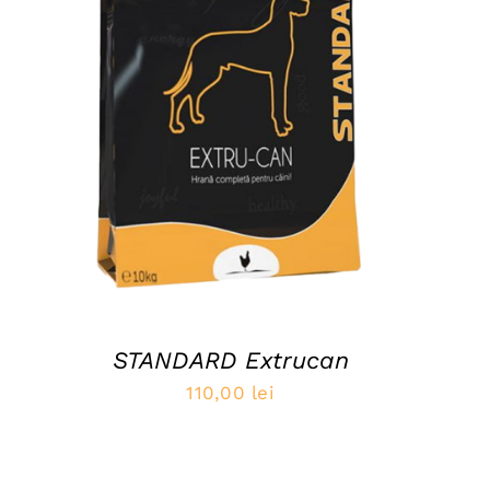
ADAUGĂ ÎN COȘ
/
QUICK VIEW
STANDARD Extrucan
110,00
lei