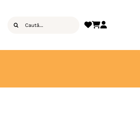
Search
for: