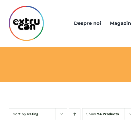
Skip
to
content
Despre noi
Magazi
Sort by
Rating
Show
24 Products