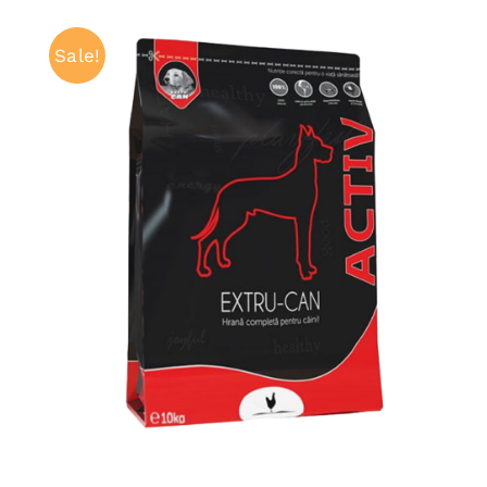
Sale!
ADAUGĂ ÎN COȘ
/
QUICK VIEW