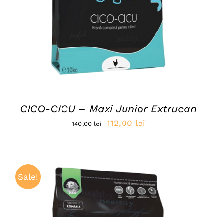
CICO-CICU – Maxi Junior Extrucan
Prețul
Prețul
112,00
lei
140,00
lei
inițial
curent
a
este:
fost:
112,00 lei.
Sale!
140,00 lei.