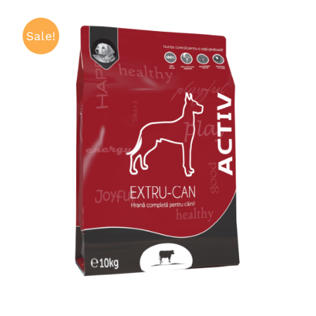
Sale!
ADAUGĂ ÎN COȘ
/
QUICK VIEW