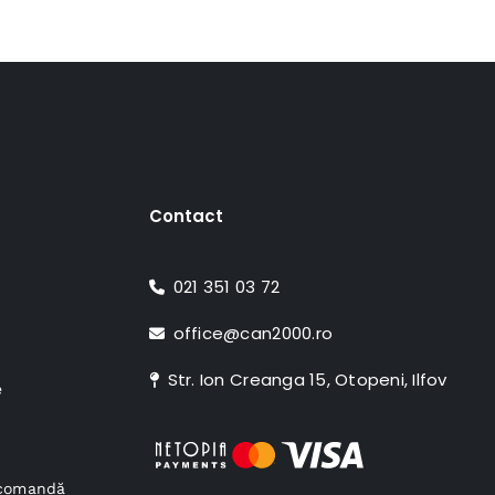
Contact
021 351 03 72
office@can2000.ro
Str. Ion Creanga 15, Otopeni, Ilfov
e
e comandă