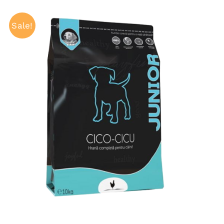
Sale!
ADAUGĂ ÎN COȘ
/
QUICK VIEW