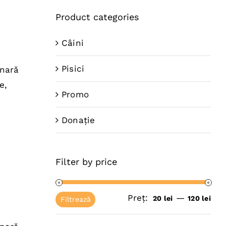
Product categories
Câini
Pisici
inară
e,
Promo
Donație
Filter by price
Preț:
—
Pre
Pre
20 lei
120 lei
Filtrează
mi
ma