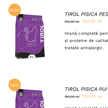
Sale!
TIROL PISICA PE
Prețul
Pre
120,00
lei
150,00
lei
inițial
cu
Hrană completă pentr
a
es
ADAUGĂ ÎN COȘ
/
și proteine de calit
QUICK VIEW
fost:
120
tratate antialergic.
150,00 lei.
Sale!
TIROL PISICA PUI
Prețul
Pre
120,00
lei
150,00
lei
inițial
cu