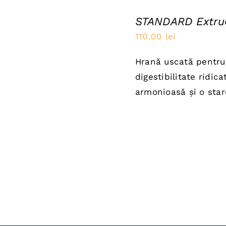
ÎN
STANDARD Extru
COȘ
/
110,00
lei
QUICK
VIEW
Hrană uscată pentru 
digestibilitate ridic
armonioasă și o sta