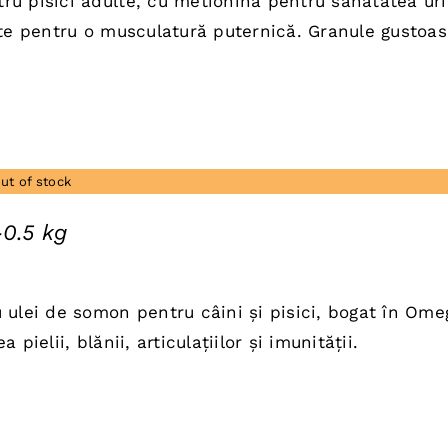
u pisici adulte, cu metionină pentru sănătatea ur
te:
ate pentru o musculatură puternică. Granule gustoas
,00 lei.
ut of stock
0.5 kg
ul
nt
 ulei de somon pentru câini și pisici, bogat în Ome
:
 pielii, blănii, articulațiilor și imunității.
0 lei.