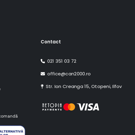
Contact
021 351 03 72
office@can2000.ro
Str. Ion Creanga 15, Otopeni, Ilfov
e
e comandă