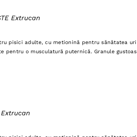
STE Extrucan
țul
rent
u pisici adulte, cu metionină pentru sănătatea ur
te:
ate pentru o musculatură puternică. Granule gustoas
,00 lei.
 Extrucan
țul
rent