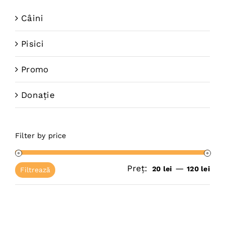
Câini
Pisici
Promo
Donație
Filter by price
Preț:
—
Pre
Pre
20 lei
120 lei
Filtrează
mi
ma