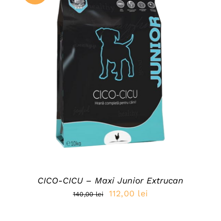
ADAUGĂ ÎN COȘ
/
DETAILS
CICO-CICU – Maxi Junior Extrucan
Prețul
Prețul
112,00
lei
140,00
lei
inițial
curent