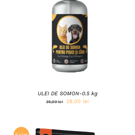
DETAILS
ULEI DE SOMON-0.5 kg
Prețul
Prețul
28,00
lei
35,00
lei
inițial
curent
a
este:
fost:
28,00 lei.
Sale!