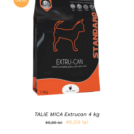
35,00 lei.
ADAUGĂ ÎN COȘ
/
DETAILS
TALIE MICA Extrucan 4 kg
Prețul
Prețul
40,00
lei
50,00
lei
inițial
curent