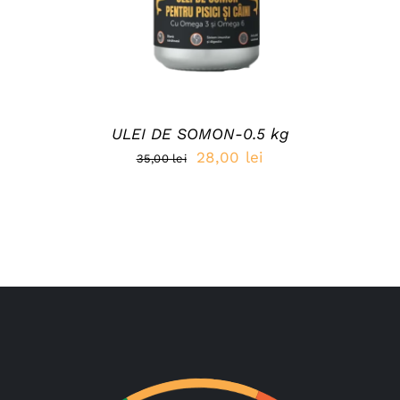
ULEI DE SOMON-0.5 kg
Prețul
Prețul
28,00
lei
35,00
lei
inițial
curent
a
este:
fost:
28,00 lei.
35,00 lei.