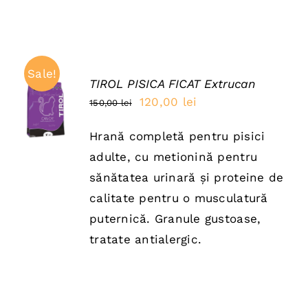
Sale!
TIROL PISICA FICAT Extrucan
ADAUGĂ
Prețul
Prețul
120,00
lei
150,00
lei
ÎN COȘ
inițial
curent
/
DETAILS
Hrană completă pentru pisici
a
este:
adulte, cu metionină pentru
fost:
120,00 lei.
sănătatea urinară și proteine de
150,00 lei.
calitate pentru o musculatură
puternică. Granule gustoase,
tratate antialergic.