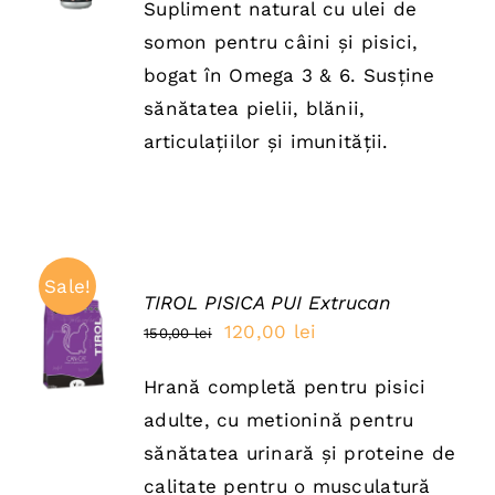
Supliment natural cu ulei de
a
este:
somon pentru câini și pisici,
fost:
28,00 lei.
bogat în Omega 3 & 6. Susține
35,00 lei.
sănătatea pielii, blănii,
articulațiilor și imunității.
Sale!
TIROL PISICA PUI Extrucan
ADAUGĂ
Prețul
Prețul
120,00
lei
150,00
lei
ÎN COȘ
inițial
curent
/
DETAILS
Hrană completă pentru pisici
a
este:
adulte, cu metionină pentru
fost:
120,00 lei.
sănătatea urinară și proteine de
150,00 lei.
calitate pentru o musculatură