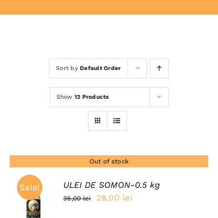
Donează
Sort by
Default Order
Show
12 Products
Out of stock
ULEI DE SOMON-0.5 kg
Sale!
Prețul
Prețul
28,00
lei
35,00
lei
DETAILS
inițial
curent