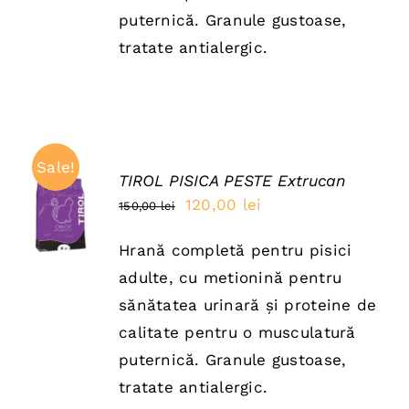
puternică. Granule gustoase,
tratate antialergic.
Sale!
TIROL PISICA PESTE Extrucan
ADAUGĂ
Prețul
Prețul
120,00
lei
150,00
lei
ÎN COȘ
inițial
curent
/
DETAILS
Hrană completă pentru pisici
a
este:
adulte, cu metionină pentru
fost:
120,00 lei.
sănătatea urinară și proteine de
150,00 lei.
calitate pentru o musculatură
puternică. Granule gustoase,
tratate antialergic.