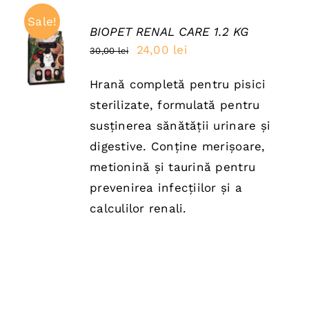
Sale!
BIOPET RENAL CARE 1.2 KG
ADAUGĂ
Prețul
Prețul
24,00
lei
30,00
lei
ÎN COȘ
inițial
curent
/
DETAILS
Hrană completă pentru pisici
a
este:
sterilizate, formulată pentru
fost:
24,00 lei.
susținerea sănătății urinare și
30,00 lei.
digestive. Conține merișoare,
metionină și taurină pentru
prevenirea infecțiilor și a
calculilor renali.