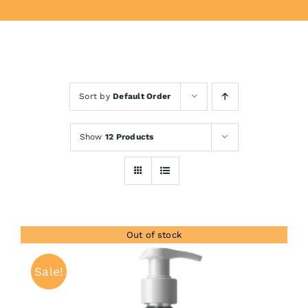
Donează
Sort by
Default Order
Show
12 Products
Out of stock
Sale!