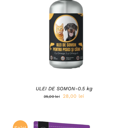
DETAILS
ULEI DE SOMON-0.5 kg
Prețul
Prețul
28,00
lei
35,00
lei
inițial
curent
a
este:
fost:
28,00 lei.
Sale!