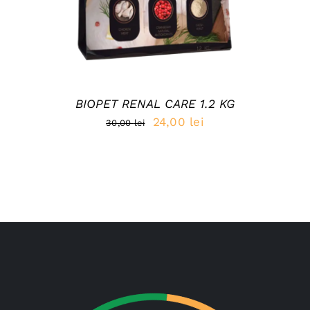
BIOPET RENAL CARE 1.2 KG
Prețul
Prețul
24,00
lei
30,00
lei
inițial
curent
a
este:
fost:
24,00 lei.
30,00 lei.