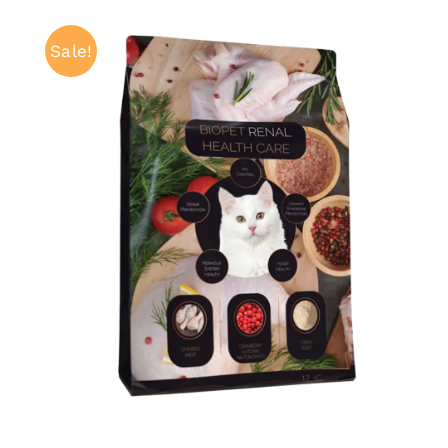
Sale!
ADAUGĂ ÎN COȘ
/
QUICK VIEW