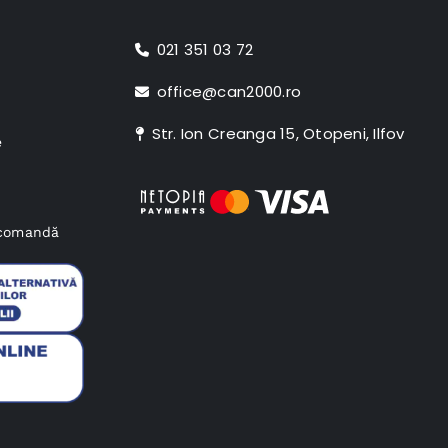
021 351 03 72
office@can2000.ro
Str. Ion Creanga 15, Otopeni, Ilfov
e
e comandă