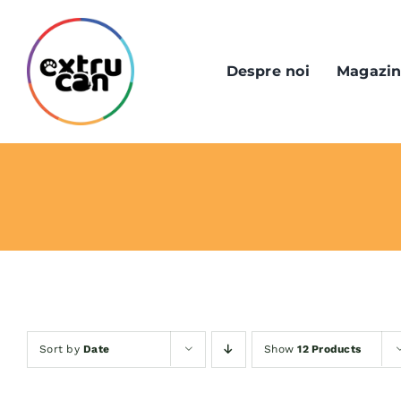
Skip
to
content
Despre noi
Magazi
Sort by
Date
Show
12 Products