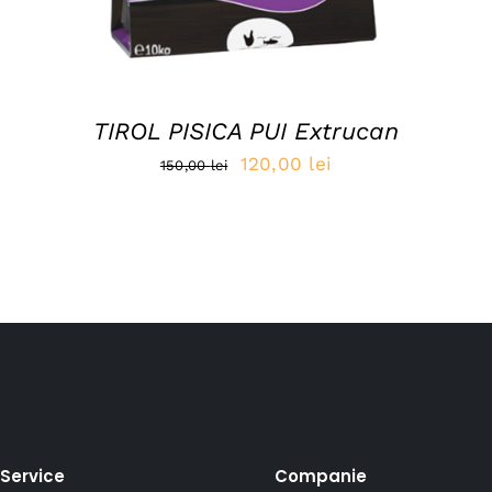
TIROL PISICA PUI Extrucan
Prețul
Prețul
120,00
lei
150,00
lei
inițial
curent
a
este:
fost:
120,00 lei.
150,00 lei.
Service
Companie