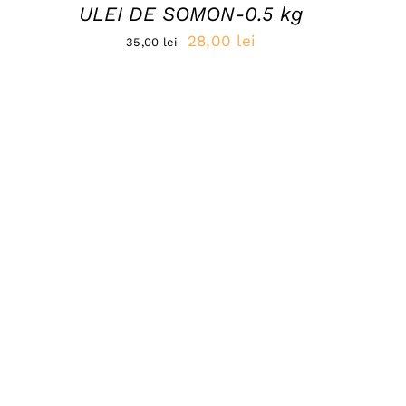
ULEI DE SOMON-0.5 kg
Prețul
Prețul
28,00
lei
35,00
lei
inițial
curent
a
este:
fost:
28,00 lei.
35,00 lei.