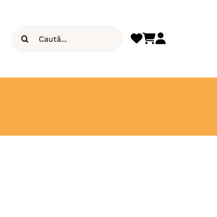
Search
for: