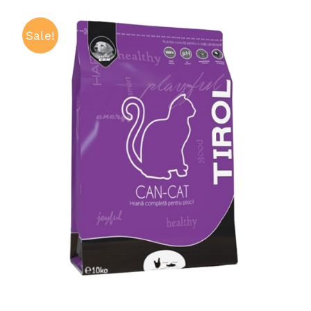
Sale!
ADAUGĂ ÎN COȘ
/
QUICK VIEW