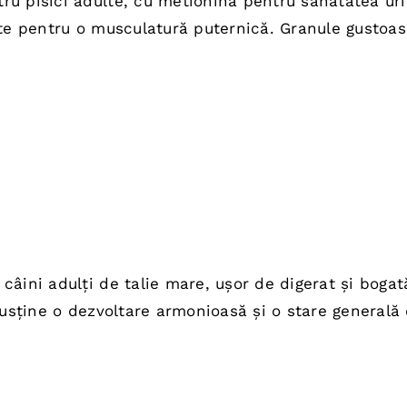
u pisici adulte, cu metionină pentru sănătatea ur
te:
ate pentru o musculatură puternică. Granule gustoas
,00 lei.
ul
nt
câini adulți de talie mare, ușor de digerat și bogat
:
 Susține o dezvoltare armonioasă și o stare generală
0 lei.