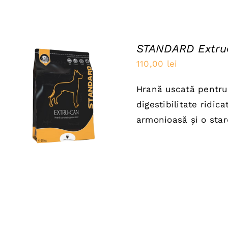
STANDARD Extru
110,00
lei
Hrană uscată pentru 
ADAUGĂ ÎN COȘ
/
digestibilitate ridic
QUICK VIEW
armonioasă și o sta