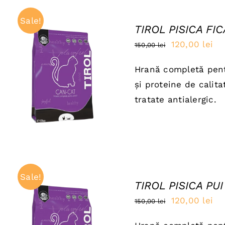
Sale!
TIROL PISICA FIC
Prețul
Pre
120,00
lei
150,00
lei
inițial
cu
Hrană completă pentr
a
es
ADAUGĂ ÎN COȘ
/
și proteine de calit
QUICK VIEW
fost:
120
tratate antialergic.
150,00 lei.
Sale!
TIROL PISICA PUI
Prețul
Pre
120,00
lei
150,00
lei
inițial
cu