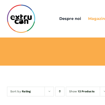
Skip
to
content
Despre noi
Magazi
Sort by
Rating
Show
12 Products