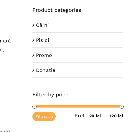
Product categories
Câini
Pisici
inară
e,
Promo
Donație
Filter by price
Preț:
—
Pre
Pre
20 lei
120 lei
Filtrează
mi
ma