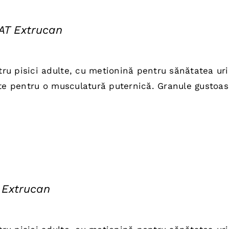
AT Extrucan
țul
rent
u pisici adulte, cu metionină pentru sănătatea ur
te:
ate pentru o musculatură puternică. Granule gustoas
,00 lei.
 Extrucan
țul
rent