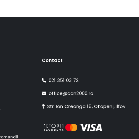
Contact
021 351 03 72
office@can2000.ro
Str. Ion Creanga 15, Otopeni, Ilfov
e
e comandă