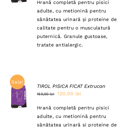
DETAILS
Hrană completă pentru pisici
a
este:
adulte, cu metionină pentru
fost:
120,00 lei.
sănătatea urinară și proteine de
150,00 lei.
calitate pentru o musculatură
puternică. Granule gustoase,
tratate antialergic.
Sale!
TIROL PISICA FICAT Extrucan
ADAUGĂ
Prețul
Prețul
120,00
lei
150,00
lei
ÎN COȘ
inițial
curent
/
DETAILS
Hrană completă pentru pisici
a
este:
adulte, cu metionină pentru
fost:
120,00 lei.
sănătatea urinară și proteine de