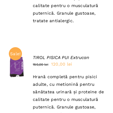
150,00 lei.
calitate pentru o musculatură
puternică. Granule gustoase,
tratate antialergic.
Sale!
TIROL PISICA PUI Extrucan
ADAUGĂ
Prețul
Prețul
120,00
lei
150,00
lei
ÎN COȘ
inițial
curent
/
DETAILS
Hrană completă pentru pisici
a
este:
adulte, cu metionină pentru
fost:
120,00 lei.
sănătatea urinară și proteine de
150,00 lei.
calitate pentru o musculatură
puternică. Granule gustoase,