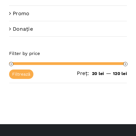
Promo
Donație
Filter by price
Preț:
—
Pre
Pre
20 lei
120 lei
Filtrează
mi
ma