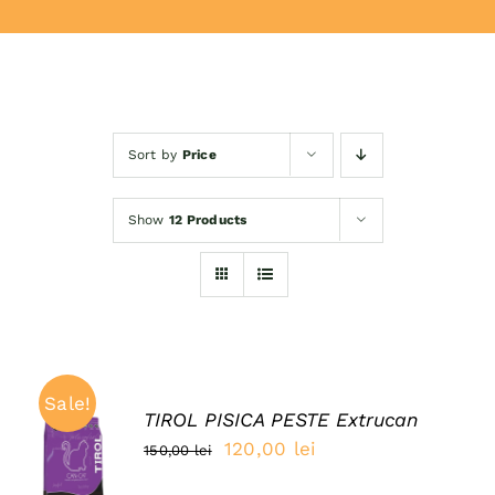
Donează
Sort by
Price
Show
12 Products
Sale!
TIROL PISICA PESTE Extrucan
ADAUGĂ
Prețul
Prețul
120,00
lei
150,00
lei
ÎN COȘ
inițial
curent
/