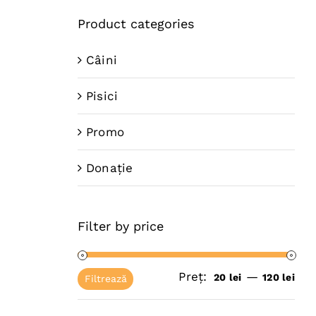
Product categories
Câini
Pisici
Promo
Donație
Filter by price
Preț:
—
Pre
Pre
20 lei
120 lei
Filtrează
mi
ma