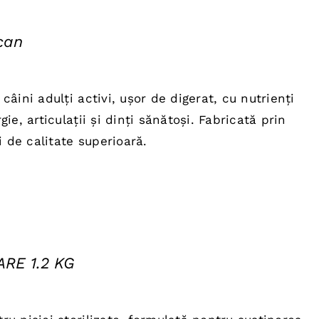
can
țul
rent
âini adulți activi, ușor de digerat, cu nutrienți
te:
ie, articulații și dinți sănătoși. Fabricată prin
,00 lei.
i de calitate superioară.
RE 1.2 KG
ul
nt