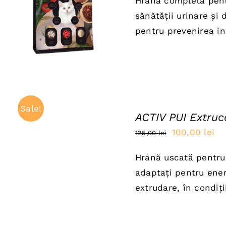
Hrană completă pentr
a
este
ADAUGĂ ÎN COȘ
/
sănătății urinare și 
QUICK VIEW
fost:
24,0
pentru prevenirea infe
30,00 lei.
ADAUGĂ
ÎN
Sale!
ACTIV PUI Extru
COȘ
/
Prețul
Pr
100,00
lei
125,00
lei
QUICK
inițial
cu
VIEW
Hrană uscată pentru c
a
es
adaptați pentru energ
fost:
10
extrudare, în condiți
125,00 lei.