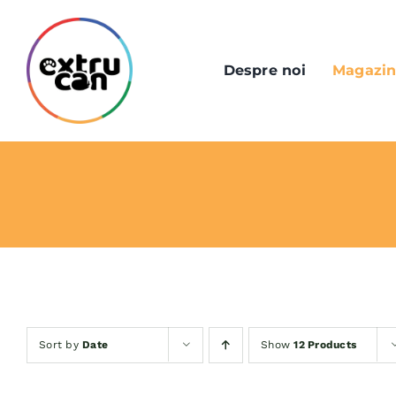
Skip
to
content
Despre noi
Magazi
Sort by
Date
Show
12 Products