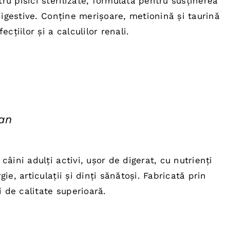
u pisici sterilizate, formulată pentru susținerea
:
digestive. Conține merișoare, metionină și taurină
0 lei.
cțiilor și a calculilor renali.
can
ețul
rent
âini adulți activi, ușor de digerat, cu nutrienți
te:
ie, articulații și dinți sănătoși. Fabricată prin
0,00 lei.
i de calitate superioară.