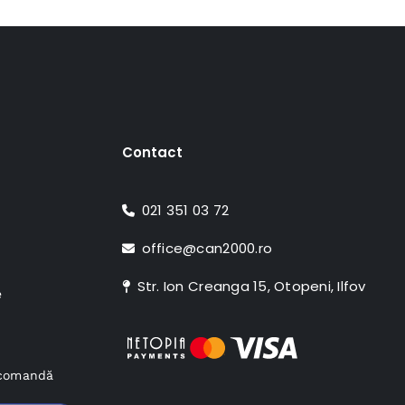
Contact
021 351 03 72
office@can2000.ro
Str. Ion Creanga 15, Otopeni, Ilfov
e
e comandă