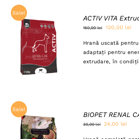
Sale!
ACTIV VITA Extru
Prețul
Pre
120,00
lei
150,00
lei
inițial
cu
Hrană uscată pentru c
a
es
ADAUGĂ ÎN COȘ
/
adaptați pentru energ
QUICK VIEW
fost:
120
extrudare, în condiți
150,00 lei.
Sale!
BIOPET RENAL CA
Prețul
Preț
24,00
lei
30,00
lei
inițial
cure