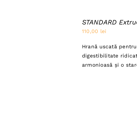
ADAUGĂ
ÎN
STANDARD Extru
COȘ
/
110,00
lei
QUICK
VIEW
Hrană uscată pentru 
digestibilitate ridic
armonioasă și o sta