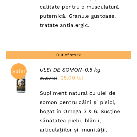
150,00 lei.
calitate pentru o musculatură
puternică. Granule gustoase,
tratate antialergic.
Out of stock
ULEI DE SOMON-0.5 kg
Sale!
Prețul
Prețul
28,00
lei
35,00
lei
DETAILS
inițial
curent
Supliment natural cu ulei de
a
este:
somon pentru câini și pisici,
fost:
28,00 lei.
bogat în Omega 3 & 6. Susține
35,00 lei.
sănătatea pielii, blănii,
articulațiilor și imunității.