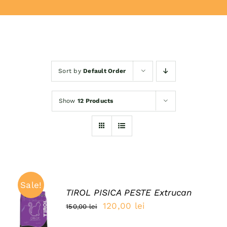
Donează
Sort by
Default Order
Show
12 Products
Sale!
TIROL PISICA PESTE Extrucan
ADAUGĂ
Prețul
Prețul
120,00
lei
150,00
lei
ÎN COȘ
inițial
curent
/