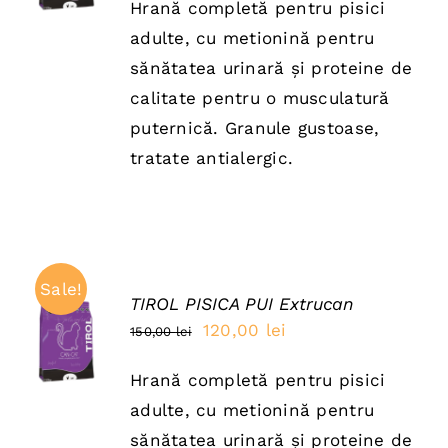
DETAILS
Hrană completă pentru pisici
a
este:
adulte, cu metionină pentru
fost:
120,00 lei.
sănătatea urinară și proteine de
150,00 lei.
calitate pentru o musculatură
puternică. Granule gustoase,
tratate antialergic.
Sale!
TIROL PISICA PUI Extrucan
ADAUGĂ
Prețul
Prețul
120,00
lei
150,00
lei
ÎN COȘ
inițial
curent
/
DETAILS
Hrană completă pentru pisici
a
este:
adulte, cu metionină pentru
fost:
120,00 lei.
sănătatea urinară și proteine de