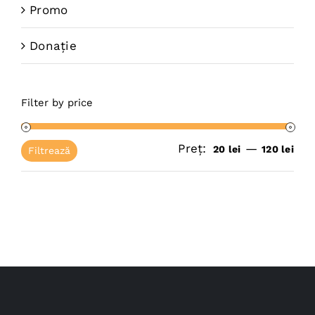
Promo
Donație
Filter by price
Preț:
—
Pre
Pre
20 lei
120 lei
Filtrează
mi
ma