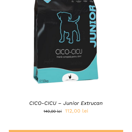
ADAUGĂ ÎN COȘ
/
DETAILS
CICO-CICU – Junior Extrucan
Prețul
Prețul
112,00
lei
140,00
lei
inițial
curent
a
este: