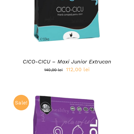
CICO-CICU – Maxi Junior Extrucan
Prețul
Prețul
112,00
lei
140,00
lei
inițial
curent
a
este:
fost:
112,00 lei.
Sale!
140,00 lei.