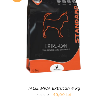
ADAUGĂ ÎN COȘ
/
DETAILS
TALIE MICA Extrucan 4 kg
Prețul
Prețul
40,00
lei
50,00
lei
inițial
curent