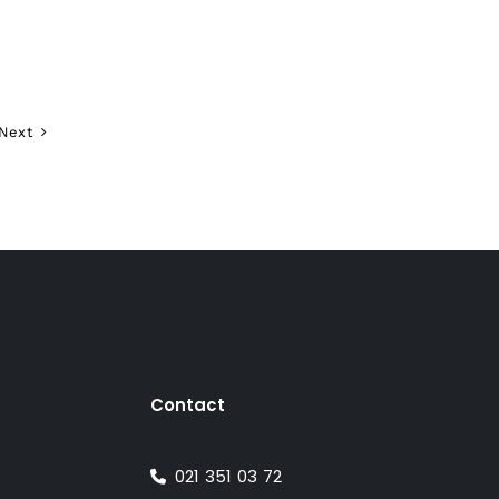
ul
ent
:
00 lei.
Next
Contact
021 351 03 72