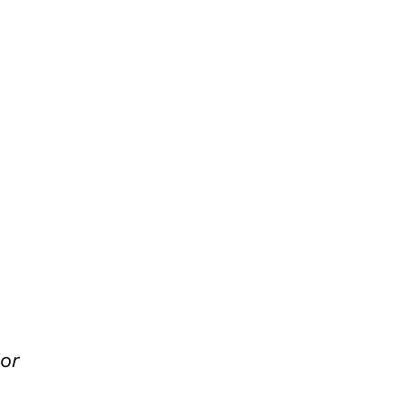
țul
ent
e:
00 lei.
W
or