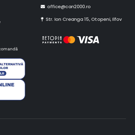
office@can2000.ro
Str. Ion Creanga 15, Otopeni, Ilfov
e
e comandă