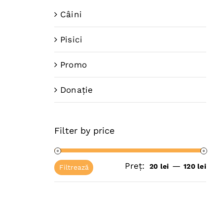
Câini
Pisici
W
Promo
Donație
Filter by price
ul
Preț:
—
nt
Pre
Pre
20 lei
120 lei
Filtrează
:
mi
ma
0 lei.