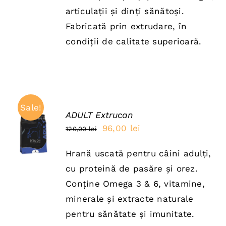
150,00 lei.
articulații și dinți sănătoși.
Fabricată prin extrudare, în
condiții de calitate superioară.
Sale!
ADULT Extrucan
ADAUGĂ
Prețul
Prețul
96,00
lei
120,00
lei
ÎN COȘ
inițial
curent
/
DETAILS
Hrană uscată pentru câini adulți,
a
este:
cu proteină de pasăre și orez.
fost:
96,00 lei.
Conține Omega 3 & 6, vitamine,
120,00 lei.
minerale și extracte naturale
pentru sănătate și imunitate.