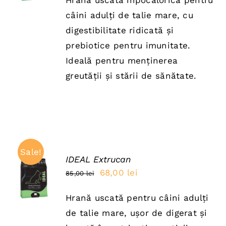
Hrană uscată hipocalorică pentru
a
este:
câini adulți de talie mare, cu
fost:
112,00 lei.
digestibilitate ridicată și
140,00 lei.
prebiotice pentru imunitate.
Ideală pentru menținerea
greutății și stării de sănătate.
Sale!
IDEAL Extrucan
ADAUGĂ
Prețul
Prețul
68,00
lei
85,00
lei
ÎN COȘ
inițial
curent
/
DETAILS
Hrană uscată pentru câini adulți
a
este:
de talie mare, ușor de digerat și
fost:
68,00 lei.