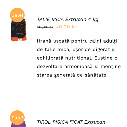
Sale!
TALIE MICA Extrucan 4 kg
ADAUGĂ
Prețul
Prețul
40,00
lei
50,00
lei
ÎN COȘ
inițial
curent
/
DETAILS
Hrană uscată pentru câini adulți
a
este:
de talie mică, ușor de digerat și
fost:
40,00 lei.
echilibrată nutrițional. Susține o
50,00 lei.
dezvoltare armonioasă și menține
starea generală de sănătate.
Sale!
TIROL PISICA FICAT Extrucan
ADAUGĂ