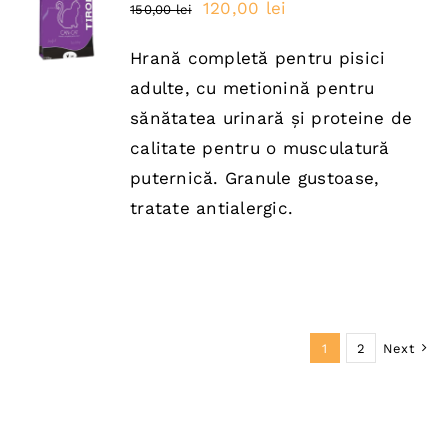
Prețul
Prețul
120,00
lei
150,00
lei
ÎN COȘ
inițial
curent
/
DETAILS
Hrană completă pentru pisici
a
este:
adulte, cu metionină pentru
fost:
120,00 lei.
sănătatea urinară și proteine de
150,00 lei.
calitate pentru o musculatură
puternică. Granule gustoase,
tratate antialergic.
1
2
Next