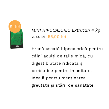
Sale!
MINI HIPOCALORIC Extrucan 4 kg
ADAUGĂ
Prețul
Prețul
56,00
lei
70,00
lei
ÎN COȘ
inițial
curent
/
DETAILS
Hrană uscată hipocalorică pentru
a
este:
câini adulți de talie mică, cu
fost:
56,00 lei.
digestibilitate ridicată și
70,00 lei.
prebiotice pentru imunitate.
Ideală pentru menținerea
greutății și stării de sănătate.