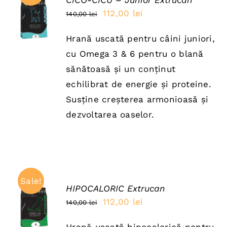
CICO-CICU – Junior Extrucan
ADAUGĂ
Prețul
Prețul
112,00
lei
140,00
lei
ÎN COȘ
inițial
curent
/
DETAILS
Hrană uscată pentru câini juniori,
a
este:
cu Omega 3 & 6 pentru o blană
fost:
112,00 lei.
sănătoasă și un conținut
140,00 lei.
echilibrat de energie și proteine.
Susține creșterea armonioasă și
dezvoltarea oaselor.
Sale!
HIPOCALORIC Extrucan
ADAUGĂ
Prețul
Prețul
112,00
lei
140,00
lei
ÎN COȘ
inițial
curent
/
DETAILS