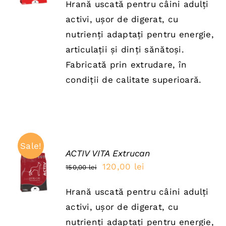
DETAILS
Hrană uscată pentru câini adulți
a
este:
activi, ușor de digerat, cu
fost:
100,00 lei.
nutrienți adaptați pentru energie,
125,00 lei.
articulații și dinți sănătoși.
Fabricată prin extrudare, în
condiții de calitate superioară.
Sale!
ACTIV VITA Extrucan
ADAUGĂ
Prețul
Prețul
120,00
lei
150,00
lei
ÎN COȘ
inițial
curent
/
DETAILS
Hrană uscată pentru câini adulți
a
este:
activi, ușor de digerat, cu
fost:
120,00 lei.
nutrienți adaptați pentru energie,