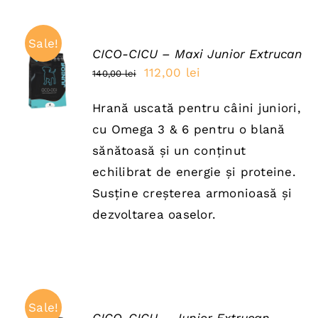
Sale!
CICO-CICU – Maxi Junior Extrucan
ADAUGĂ
Prețul
Prețul
112,00
lei
140,00
lei
ÎN COȘ
inițial
curent
/
DETAILS
Hrană uscată pentru câini juniori,
a
este:
cu Omega 3 & 6 pentru o blană
fost:
112,00 lei.
sănătoasă și un conținut
140,00 lei.
echilibrat de energie și proteine.
Susține creșterea armonioasă și
dezvoltarea oaselor.
Sale!