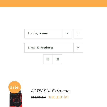
Donează
Sort by
Name
Show
12 Products
Sale!
ACTIV PUI Extrucan
ADAUGĂ
Prețul
Prețul
100,00
lei
125,00
lei
ÎN COȘ
inițial
curent
/