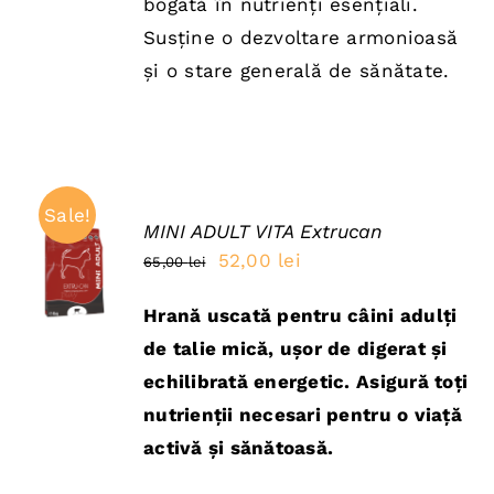
bogată în nutrienți esențiali.
85,00 lei.
Susține o dezvoltare armonioasă
și o stare generală de sănătate.
Sale!
MINI ADULT VITA Extrucan
ADAUGĂ
Prețul
Prețul
52,00
lei
65,00
lei
ÎN COȘ
inițial
curent
/
DETAILS
Hrană uscată pentru câini adulți
a
este:
de talie mică, ușor de digerat și
fost:
52,00 lei.
echilibrată energetic. Asigură toți
65,00 lei.
nutrienții necesari pentru o viață
activă și sănătoasă.