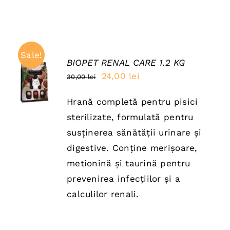
Sale!
BIOPET RENAL CARE 1.2 KG
ADAUGĂ
Prețul
Prețul
24,00
lei
30,00
lei
ÎN COȘ
inițial
curent
/
DETAILS
Hrană completă pentru pisici
a
este:
sterilizate, formulată pentru
fost:
24,00 lei.
susținerea sănătății urinare și
30,00 lei.
digestive. Conține merișoare,
metionină și taurină pentru
prevenirea infecțiilor și a
calculilor renali.