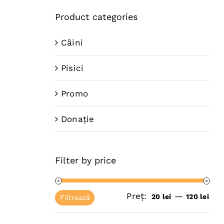
Product categories
Câini
Pisici
W
Promo
Donație
Filter by price
ul
Preț:
—
ent
Pre
Pre
20 lei
120 lei
Filtrează
:
mi
ma