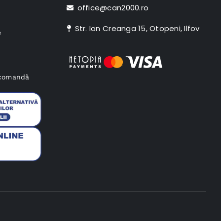
office@can2000.ro
Str. Ion Creanga 15, Otopeni, Ilfov
e
e comandă