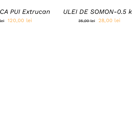
ICA PUI Extrucan
ULEI DE SOMON-0.5 
Prețul
Prețul
Prețul
Preț
120,00
lei
28,00
lei
lei
35,00
lei
inițial
curent
inițial
cure
a
este:
a
este
fost:
120,00 lei.
fost:
28,0
150,00 lei.
35,00 lei.