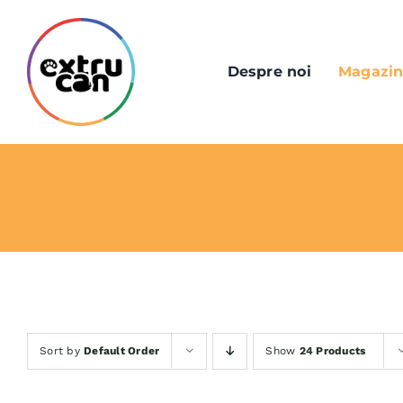
Skip
to
content
Despre noi
Magazi
Sort by
Default Order
Show
24 Products