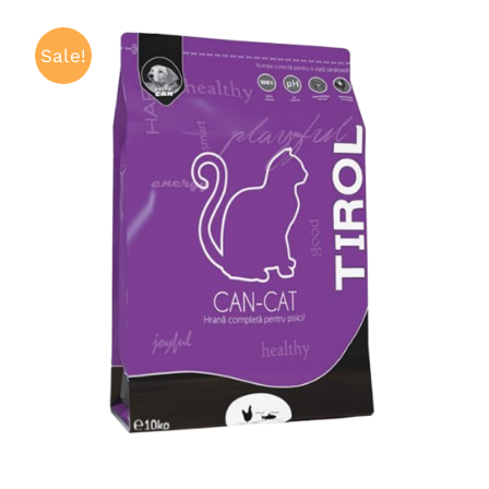
Sale!
ADAUGĂ ÎN COȘ
/
QUICK VIEW