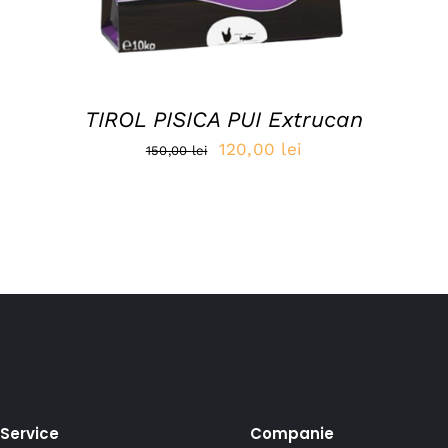
TIROL PISICA PUI Extrucan
Prețul
Prețul
120,00
lei
150,00
lei
inițial
curent
a
este:
fost:
120,00 lei.
150,00 lei.
Service
Companie