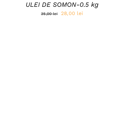
ULEI DE SOMON-0.5 kg
Prețul
Prețul
28,00
lei
35,00
lei
inițial
curent
a
este:
fost:
28,00 lei.
35,00 lei.