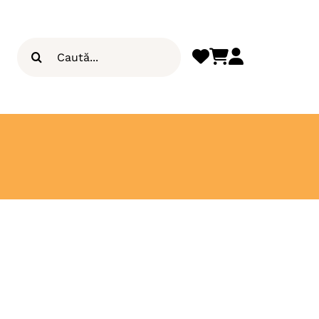
Search
for: