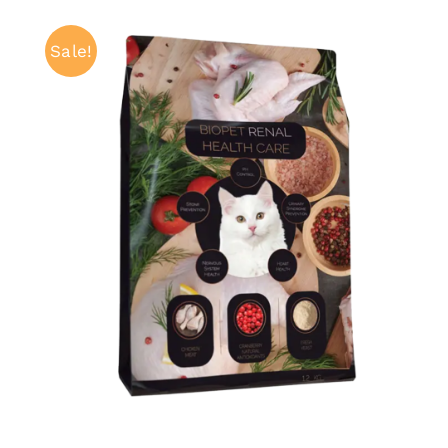
Sale!
ADAUGĂ ÎN COȘ
/
QUICK VIEW