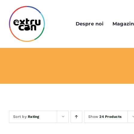
Skip
to
content
Despre noi
Magazi
Sort by
Rating
Show
24 Products