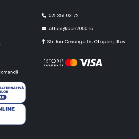
021 351 03 72
office@can2000.ro
Str. Ion Creanga 15, Otopeni, Ilfov
e
e comandă