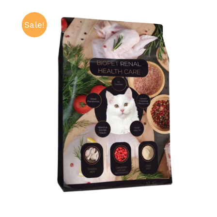
Sale!
ADAUGĂ ÎN COȘ
/
QUICK VIEW