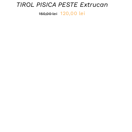
TIROL PISICA PESTE Extrucan
Prețul
Prețul
120,00
lei
150,00
lei
inițial
curent
a
este:
fost:
120,00 lei.
150,00 lei.