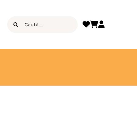
Search
for: