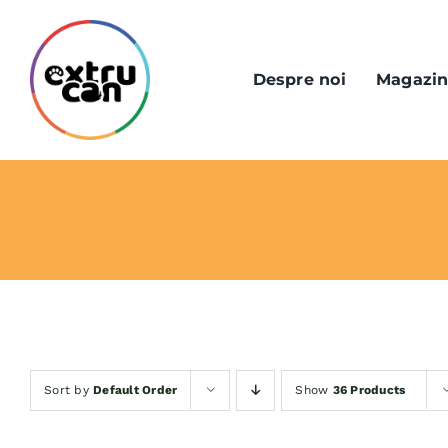
Skip
to
content
Despre noi
Magazi
Sort by
Default Order
Show
36 Products