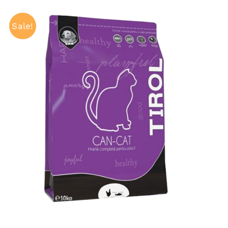
Sale!
ADAUGĂ ÎN COȘ
/
QUICK VIEW