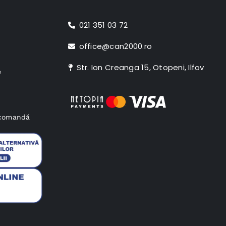
021 351 03 72
office@can2000.ro
Str. Ion Creanga 15, Otopeni, Ilfov
e
e comandă