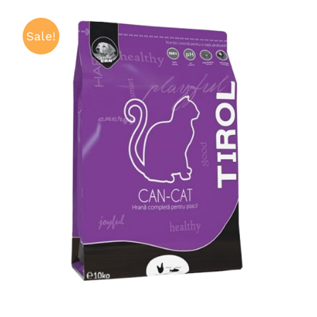
Sale!
ADAUGĂ ÎN COȘ
/
QUICK VIEW