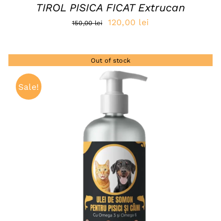
TIROL PISICA FICAT Extrucan
Prețul
Prețul
120,00
lei
150,00
lei
inițial
curent
a
este:
Out of stock
fost:
120,00 lei.
150,00 lei.
Sale!
QUICK VIEW