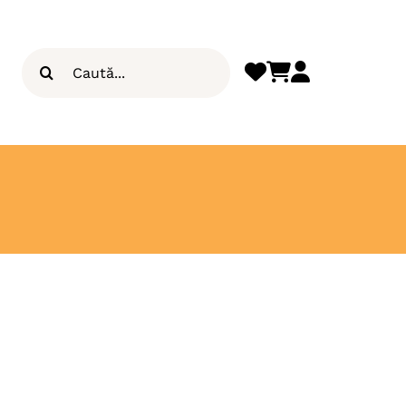
Search
for: