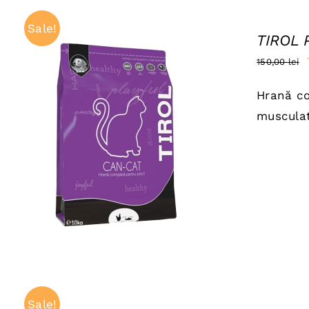
Sale!
TIROL 
150,00
lei
Hrană co
musculat
ADAUGĂ ÎN COȘ
/
QUICK VIEW
Sale!