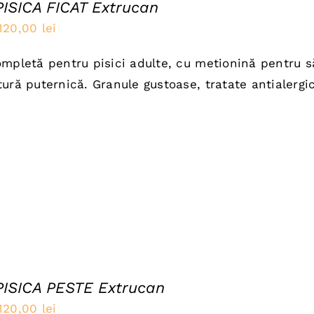
PISICA FICAT Extrucan
Prețul
Prețul
120,00
lei
inițial
curent
mpletă pentru pisici adulte, cu metionină pentru să
a
este:
ură puternică. Granule gustoase, tratate antialergic
fost:
120,00 lei.
150,00 lei.
PISICA PESTE Extrucan
Prețul
Prețul
120,00
lei