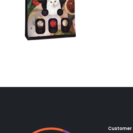
ADAUGĂ ÎN COȘ
/
QUICK VIEW
3
Customer 