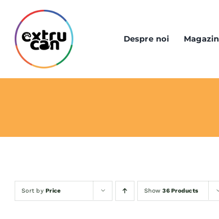
Skip
to
content
Despre noi
Magazi
Sort by
Price
Show
36 Products