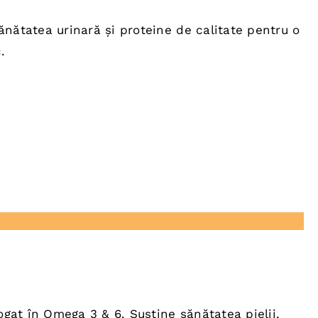
nătatea urinară și proteine de calitate pentru o
.
ogat în Omega 3 & 6. Susține sănătatea pielii,