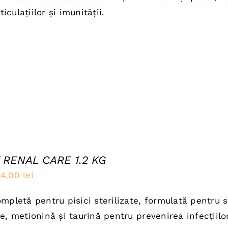
a
este:
rticulațiilor și imunității.
ost:
28,00 lei.
5,00 lei.
 RENAL CARE 1.2 KG
rețul
Prețul
24,00
lei
nițial
curent
mpletă pentru pisici sterilizate, formulată pentru s
a
este:
, metionină și taurină pentru prevenirea infecțiilor 
ost:
24,00 lei.