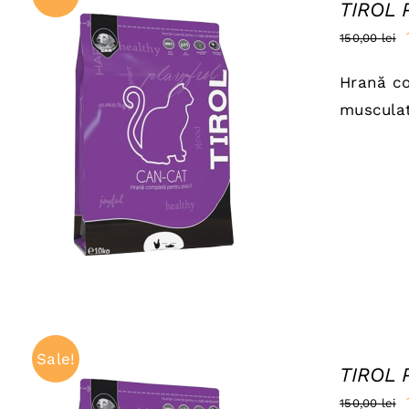
TIROL 
150,00
lei
Hrană co
musculat
ADAUGĂ ÎN COȘ
/
QUICK VIEW
Sale!
TIROL 
150,00
lei