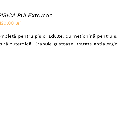
PISICA PUI Extrucan
Prețul
Prețul
120,00
lei
inițial
curent
mpletă pentru pisici adulte, cu metionină pentru să
a
este:
ură puternică. Granule gustoase, tratate antialergic
fost:
120,00 lei.
150,00 lei.