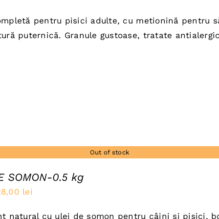
inițial
curent
mpletă pentru pisici adulte, cu metionină pentru să
a
este:
ură puternică. Granule gustoase, tratate antialergic
fost:
120,00 lei.
150,00 lei.
Out of stock
E SOMON-0.5 kg
rețul
Prețul
28,00
lei
nițial
curent
t natural cu ulei de somon pentru câini și pisici, b