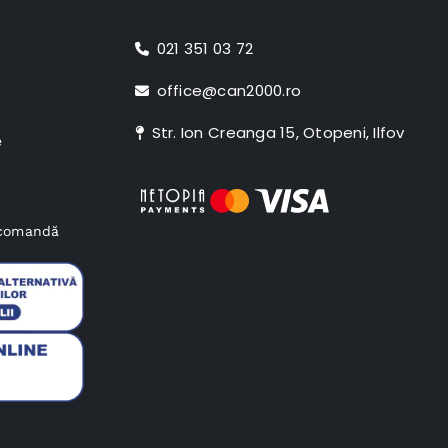
021 351 03 72
office@can2000.ro
Str. Ion Creanga 15, Otopeni, Ilfov
e
e comandă