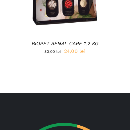
BIOPET RENAL CARE 1.2 KG
Prețul
Prețul
24,00
lei
30,00
lei
inițial
curent
a
este:
fost:
24,00 lei.
30,00 lei.