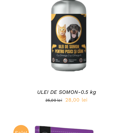
DETAILS
ULEI DE SOMON-0.5 kg
Prețul
Prețul
28,00
lei
35,00
lei
inițial
curent
a
este:
fost:
28,00 lei.
Sale!