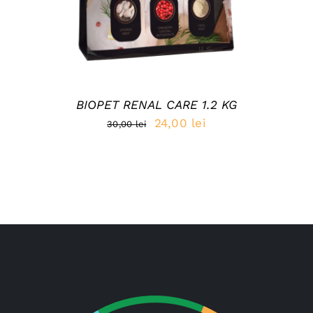
BIOPET RENAL CARE 1.2 KG
Prețul
Prețul
24,00
lei
30,00
lei
inițial
curent
a
este:
fost:
24,00 lei.
30,00 lei.