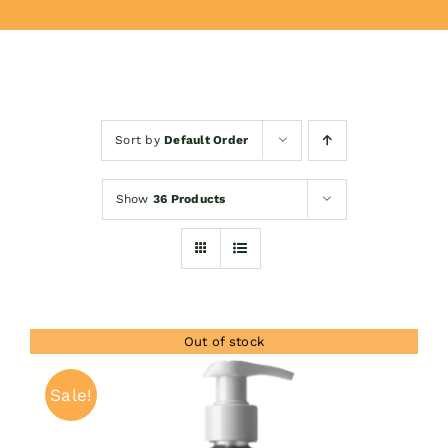
Donează
Sort by
Default Order
Show
36 Products
Out of stock
Sale!