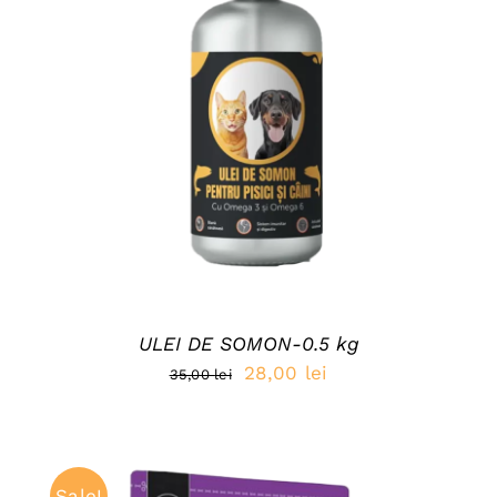
DETAILS
ULEI DE SOMON-0.5 kg
Prețul
Prețul
28,00
lei
35,00
lei
inițial
curent
a
este:
fost:
28,00 lei.
Sale!