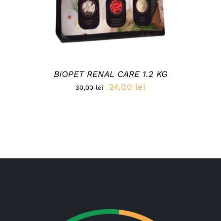
BIOPET RENAL CARE 1.2 KG
Prețul
Prețul
24,00
lei
30,00
lei
inițial
curent
a
este:
fost:
24,00 lei.
30,00 lei.