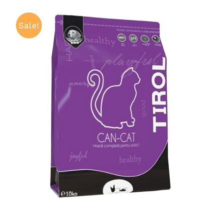
Sale!
ADAUGĂ ÎN COȘ
/
QUICK VIEW