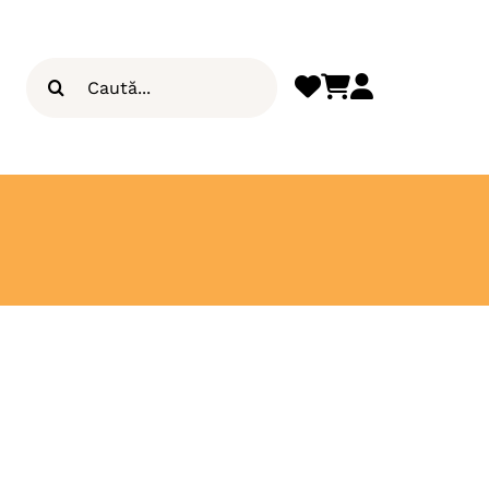
Search
for: