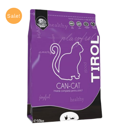
Sale!
ADAUGĂ ÎN COȘ
/
QUICK VIEW