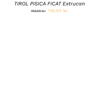
TIROL PISICA FICAT Extrucan
Prețul
Prețul
120,00
lei
150,00
lei
inițial
curent
a
este:
fost:
120,00 lei.
150,00 lei.