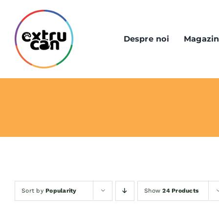
Skip
to
content
Despre noi
Magazi
Sort by
Popularity
Show
24 Products