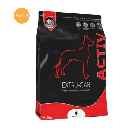
Sale!
ADAUGĂ ÎN COȘ
/
QUICK VIEW