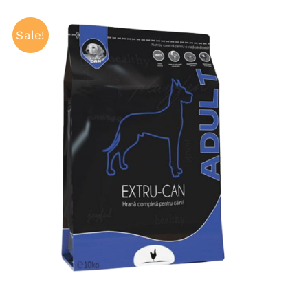
Sale!
ADAUGĂ ÎN COȘ
/
QUICK VIEW