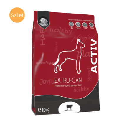
Sale!
ADAUGĂ ÎN COȘ
/
QUICK VIEW