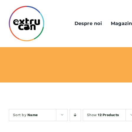
Skip
to
content
Despre noi
Magazi
Sort by
Name
Show
12 Products