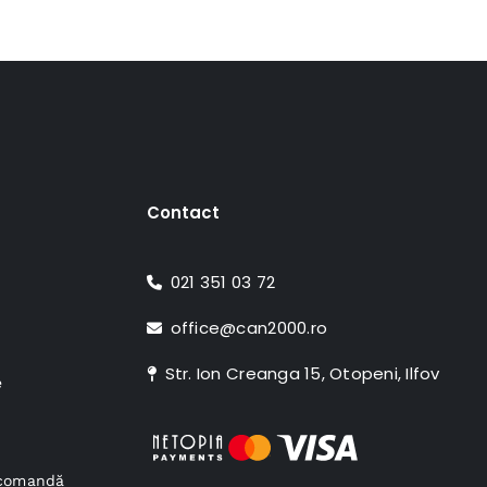
Contact
021 351 03 72
office@can2000.ro
Str. Ion Creanga 15, Otopeni, Ilfov
e
e comandă