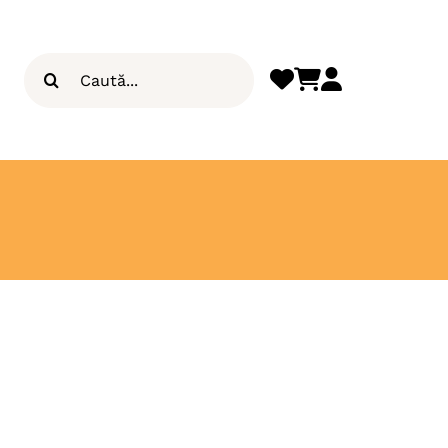
Search
for: