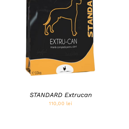
ADAUGĂ ÎN COȘ
/
QUICK VIEW
STANDARD Extrucan
110,00
lei