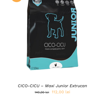
ADAUGĂ ÎN COȘ
/
DETAILS
CICO-CICU – Maxi Junior Extrucan
Prețul
Prețul
112,00
lei
140,00
lei
inițial
curent