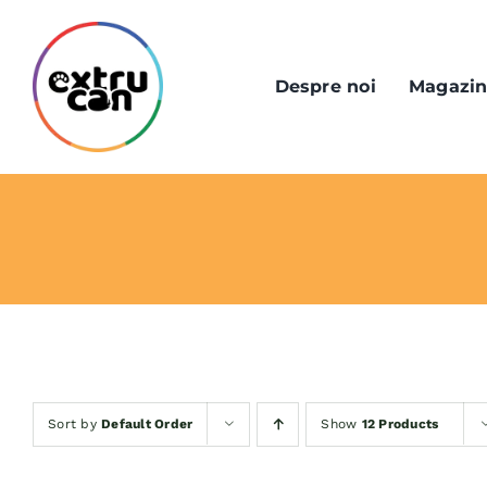
Skip
to
content
Despre noi
Magazi
Sort by
Default Order
Show
12 Products