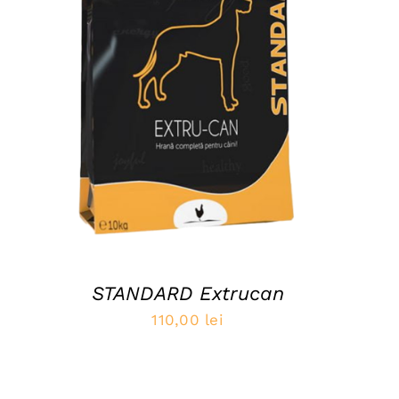
ADAUGĂ ÎN COȘ
/
QUICK VIEW
STANDARD Extrucan
110,00
lei