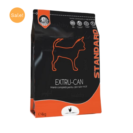
Sale!
ADAUGĂ ÎN COȘ
/
QUICK VIEW