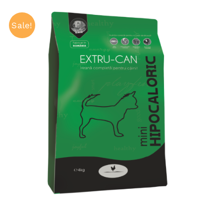
Sale!
ADAUGĂ ÎN COȘ
/
QUICK VIEW