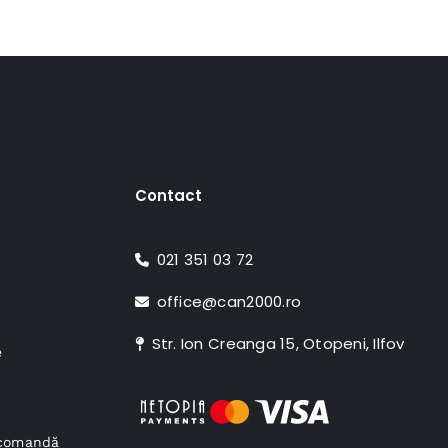
Contact
021 351 03 72
office@can2000.ro
Str. Ion Creanga 15, Otopeni, Ilfov
e
e comandă