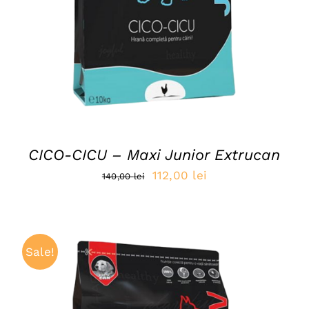
CICO-CICU – Maxi Junior Extrucan
Prețul
Prețul
112,00
lei
140,00
lei
inițial
curent
a
este:
fost:
112,00 lei.
Sale!
140,00 lei.