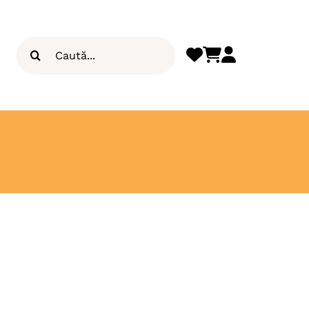
Search
for: